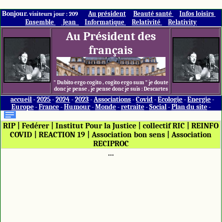
Bonjour.
Au président
Beauté santé
Infos loisirs
visiteurs jour : 209
Ensemble
Jean
Informatique
Relativité
Relativity
Au Président des
français
" Dubito ergo cogito , cogito ergo sum " je doute
donc je pense , je pense donc je suis : Descartes
accueil
-
2025
-
2024
-
2023
-
Associations
-
Covid
-
Ecologie
-
Energie
-
Europe
-
France
-
Humour
-
Monde
-
retraite
-
Social
-
Plan du site
-
RIP
|
Fedérer
|
Institut Pour la Justice
|
collectif RIC
|
REINFO
COVID
|
REACTION 19
|
Association bon sens
|
Association
RECIPROC
...