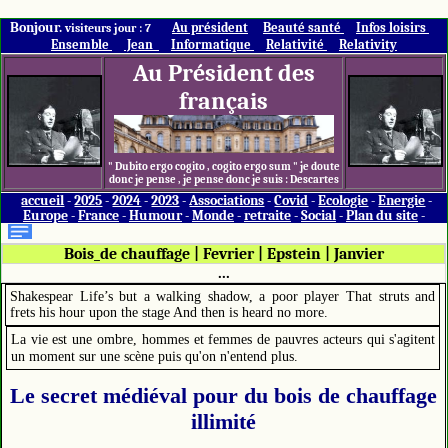
Bonjour.
Au président
Beauté santé
Infos loisirs
visiteurs jour : 7
Ensemble
Jean
Informatique
Relativité
Relativity
Au Président des
français
" Dubito ergo cogito , cogito ergo sum " je doute
donc je pense , je pense donc je suis : Descartes
accueil
-
2025
-
2024
-
2023
-
Associations
-
Covid
-
Ecologie
-
Energie
-
Europe
-
France
-
Humour
-
Monde
-
retraite
-
Social
-
Plan du site
-
Bois_de chauffage
|
Fevrier
|
Epstein
|
Janvier
...
Shakespear Life’s but a walking shadow, a poor player That struts and
frets his hour upon the stage And then is heard no more.
La vie est une ombre, hommes et femmes de pauvres acteurs qui s'agitent
un moment sur une scène puis qu'on n'entend plus.
Le secret médiéval pour du bois de chauffage
illimité