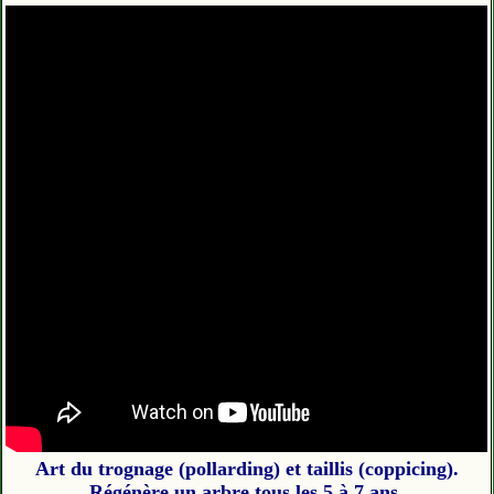
Art du trognage (pollarding) et taillis (coppicing).
Régénère un arbre tous les 5 à 7 ans.