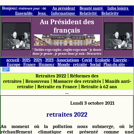
Bonjour.
Au président
Beauté santé
Infos loisirs
visiteurs jour : 66
Ensemble
Jean
Informatique
Relativité
Relativity
Au Président des
français
" Dubito ergo cogito , cogito ergo sum " je doute
donc je pense , je pense donc je suis : Descartes
accueil
-
2025
-
2024
-
2023
-
Associations
-
Covid
-
Ecologie
-
Energie
-
Europe
-
France
-
Humour
-
Monde
-
retraite
-
Social
-
Plan du site
-
Retraites 2022
|
Réformes des
retraites
|
Renouveau
|
Massacre des retraités
|
Manifs anti-
retraite
|
Retraite en France
|
Retraite à 62 ans
...
Lundi 3 octobre 2021
retraites 2022
Au moment où la pollution nous submerge, où le
réchauffement climatique est présenté comme une