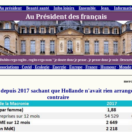
Au président
Beauté santé
Infos loisirs
Ensemble
Jean
Informat
Au Président des français
 Dubito ergo cogito , cogito ergo sum " je doute donc je pense , je pense donc je suis : Descart
ssociations
-
Covid
-
Ecologie
-
Energie
-
Europe
-
France
-
Humour
-
Monde
merc
depuis 2017 sachant que Hollande n'avait rien arrang
contraire