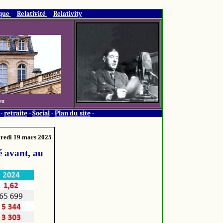
ique
Relativité
Relativity
es
-
retraite
-
Social
-
Plan du site
-
redi 19 mars 2025
é avant, au