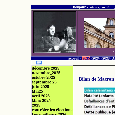
Bonjour.
visiteurs jour : 6
"
accueil
-
2025
-
2024
-
2023
-
A
décembre 2025
novembre_2025
octobre 2025
Bilan de Macron 
septembre 25
juin 2025
Mai25
avril 2025
Mars 2025
2025
contrôler les élections
Les meilleurs 2024