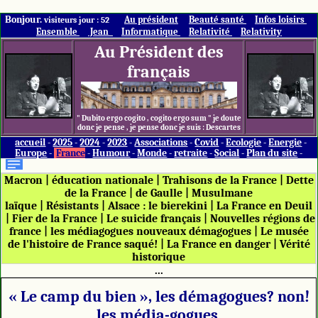
Bonjour.
Au président
Beauté santé
Infos loisirs
visiteurs jour : 52
Ensemble
Jean
Informatique
Relativité
Relativity
Au Président des
français
" Dubito ergo cogito , cogito ergo sum " je doute
donc je pense , je pense donc je suis : Descartes
accueil
-
2025
-
2024
-
2023
-
Associations
-
Covid
-
Ecologie
-
Energie
-
Europe
-
France
-
Humour
-
Monde
-
retraite
-
Social
-
Plan du site
-
Macron
|
éducation nationale
|
Trahisons de la France
|
Dette
de la France
|
de Gaulle
|
Musulmane
laïque
|
Résistants
|
Alsace : le bierekini
|
La France en Deuil
|
Fier de la France
|
Le suicide français
|
Nouvelles régions de
france
|
les médiagogues nouveaux démagogues
|
Le musée
de l'histoire de France saqué!
|
La France en danger
|
Vérité
historique
...
« Le camp du bien », les démagogues? non!
les média-gogues.