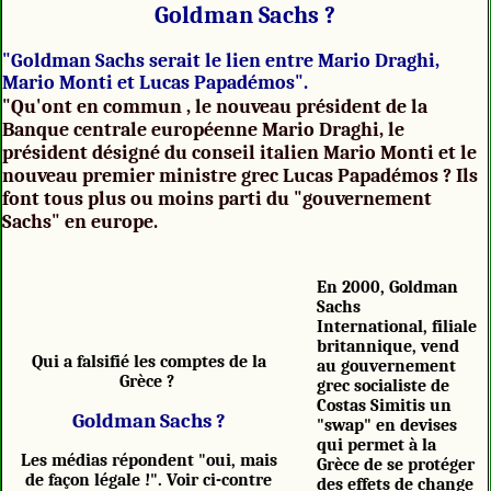
Goldman Sachs ?
"Goldman Sachs serait le lien entre Mario Draghi,
Mario Monti et Lucas Papadémos".
"Qu'ont en commun , le nouveau président de la
Banque centrale européenne Mario Draghi, le
président désigné du conseil italien Mario Monti et le
nouveau premier ministre grec Lucas Papadémos ? Ils
font tous plus ou moins parti du "gouvernement
Sachs" en europe.
En 2000, Goldman
Sachs
International, filiale
britannique, vend
Qui a falsifié les comptes de la
au gouvernement
Grèce ?
grec socialiste de
Costas Simitis un
Goldman Sachs ?
"swap" en devises
qui permet à la
Les médias répondent "oui, mais
Grèce de se protéger
de façon légale !". Voir ci-contre
des effets de change