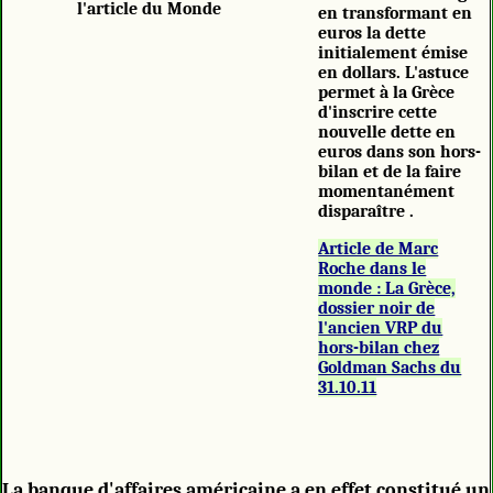
l'article du Monde
en transformant en
euros la dette
initialement émise
en dollars. L'astuce
permet à la Grèce
d'inscrire cette
nouvelle dette en
euros dans son hors-
bilan et de la faire
momentanément
disparaître .
Article de Marc
Roche dans le
monde : La Grèce,
dossier noir de
l'ancien VRP du
hors-bilan chez
Goldman Sachs du
31.10.11
La banque d'affaires américaine a en effet constitué un