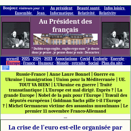
Bonjour.
Au président
Beauté santé
Infos loisirs
visiteurs jour : 1
Ensemble
Jean
Informatique
Relativité
Relativity
Au Président des
français
" Dubito ergo cogito , cogito ergo sum " je doute
donc je pense , je pense donc je suis : Descartes
accueil
-
2025
-
2024
-
2023
-
Associations
-
Covid
-
Ecologie
-
Energie
-
Europe
-
France
-
Humour
-
Monde
-
retraite
-
Social
-
Plan du site
-
Russie-France
|
Anne Laure Bonnel
|
Guerre en
Ukraine
|
immigration
|
Union pour la Méditerranée
|
UE.
TOUT VA BIEN!
|
L'Ukraine en guerre
|
Traité
transatlantique
|
L'Europe est mal dirigé. Exprès ?
|
La
grande Europe
|
Nobel de la paix pour l'Europe
|
Travail des
députés européens
|
Goldman Sachs pille t-il l'Europe
?
|
Michel Germaneau victime des assassins musulmans
|
Le
premier 11 novembre Franco-Allemand
...
La crise de l'euro est-elle organisée par