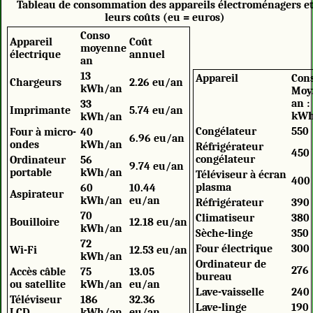
Tableau de consommation des appareils électroménagers e
leurs coûts (eu = euros)
Conso
Appareil
Coût
moyenne
électrique
annuel
an
13
Appareil
Con
Chargeurs
2.26 eu/an
kWh/an
Moy
an :
33
Imprimante
5.74 eu/an
kW
kWh/an
Congélateur
55
Four à micro-
40
6.96 eu/an
ondes
kWh/an
Réfrigérateur
450
congélateur
Ordinateur
56
9.74 eu/an
portable
kWh/an
Téléviseur à écran
400
plasma
60
10.44
Aspirateur
kWh/an
eu/an
Réfrigérateur
390
70
Climatiseur
380
Bouilloire
12.18 eu/an
kWh/an
Sèche-linge
350
72
Four électrique
300
Wi-Fi
12.53 eu/an
kWh/an
Ordinateur de
276
Accès câble
75
13.05
bureau
ou satellite
kWh/an
eu/an
Lave-vaisselle
240
Téléviseur
186
32.36
Lave-linge
190
LCD
kWh/an
eu/an