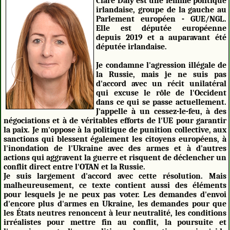
Clare Daly est une femme politique
irlandaise, groupe de la gauche au
Parlement européen - GUE/NGL.
Elle est députée européenne
depuis 2019 et a auparavant été
députée irlandaise.
Je condamne l'agression illégale de
la Russie, mais je ne suis pas
d'accord avec un récit unilatéral
qui excuse le rôle de l'Occident
dans ce qui se passe actuellement.
J'appelle à un cessez-le-feu, à des
négociations et à de véritables efforts de l'UE pour garantir
la paix. Je m'oppose à la politique de punition collective, aux
sanctions qui blessent également les citoyens européens, à
l'inondation de l'Ukraine avec des armes et à d'autres
actions qui aggravent la guerre et risquent de déclencher un
conflit direct entre l'OTAN et la Russie.
Je suis largement d'accord avec cette résolution. Mais
malheureusement, ce texte contient aussi des éléments
pour lesquels je ne peux pas voter. Les demandes d'envoi
d'encore plus d'armes en Ukraine, les demandes pour que
les États neutres renoncent à leur neutralité, les conditions
irréalistes pour mettre fin au conflit, la poursuite et