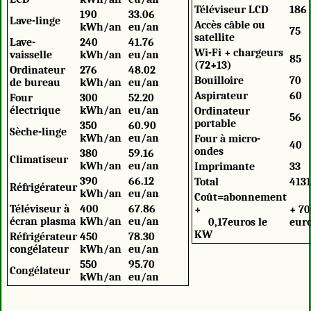
Téléviseur LCD
186
190
33.06
Lave-linge
Accès câble ou
kWh/an
eu/an
75
satellite
Lave-
240
41.76
Wi-Fi + chargeurs
vaisselle
kWh/an
eu/an
85
(72+13)
Ordinateur
276
48.02
Bouilloire
70
de bureau
kWh/an
eu/an
Aspirateur
60
Four
300
52.20
électrique
kWh/an
eu/an
Ordinateur
56
portable
350
60.90
Sèche-linge
kWh/an
eu/an
Four à micro-
40
ondes
380
59.16
Climatiseur
kWh/an
eu/an
Imprimante
33
390
66.12
Total
4131
Réfrigérateur
kWh/an
eu/an
Coût=abonnement
Téléviseur à
400
67.86
+
+ 70
écran plasma
kWh/an
eu/an
0,17euros le
eur
KW
Réfrigérateur
450
78.30
congélateur
kWh/an
eu/an
550
95.70
Congélateur
kWh/an
eu/an