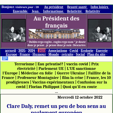
Bonjour.
Au président
Beauté santé
Infos loisirs
visiteurs jour : 18
Ensemble
Jean
Informatique
Relativité
Relativity
Au Président des
français
" Dubito ergo cogito , cogito ergo sum " je doute
donc je pense , je pense donc je suis : Descartes
accueil
-
2025
-
2024
-
2023
-
Associations
-
Covid
-
Ecologie
-
Energie
-
Europe
-
France
-
Humour
-
Monde
-
retraite
-
Social
-
Plan du site
-
Terrorisme
|
Eau privatisé?
|
vaccin covid
|
Prix
électricité
|
Parlement UE
|
L'UE sanctionne
l'Europe
|
Médecine en folie
|
Guerre Ukraine
|
Faillite de la
France
|
Professeur Montagnier
|
film la crise
|
France, les 10
prodigieuses
|
Vaccins expérimentaux
|
Confusion sur la
covid
|
Florian Philippot
|
Quoi qu'il en coute
...
Mercredi 12 octobre 2022
Clare Daly, remet un peu de bon sens au
parlement européen