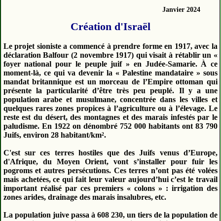
Janvier 2024
Création d'Israël
Le projet sioniste a commencé à prendre forme en 1917, avec la
déclaration Balfour (2 novembre 1917) qui visait à rétablir un «
foyer national pour le peuple juif » en Judée-Samarie. À ce
moment-là, ce qui va devenir la « Palestine mandataire » sous
mandat britannique est un morceau de l’Empire ottoman qui
présente la particularité d’être très peu peuplé. Il y a une
population arabe et musulmane, concentrée dans les villes et
quelques rares zones propices à l’agriculture ou à l’élevage. Le
reste est du désert, des montagnes et des marais infestés par le
paludisme. En 1922 on dénombré 752 000 habitants ont 83 790
Juifs, environ 28 habitant/km².
C'est sur ces terres hostiles que des Juifs venus d’Europe,
d'Afrique, du Moyen Orient, vont s’installer pour fuir les
pogroms et autres persécutions. Ces terres n’ont pas été volées
mais achetées, ce qui fait leur valeur aujourd’hui c’est le travail
important réalisé par ces premiers « colons » : irrigation des
zones arides, drainage des marais insalubres, etc.
La population juive passa à 608 230, un tiers de la population de