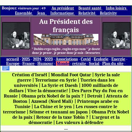
Bonjour.
Au président
Beauté santé
Infos loisirs
visiteurs jour : 49
Ensemble
Jean
Informatique
Relativité
Relativity
Au Président des
français
" Dubito ergo cogito , cogito ergo sum " je doute
donc je pense , je pense donc je suis : Descartes
accueil
-
2025
-
2024
-
2023
-
Associations
-
Covid
-
Ecologie
-
Energie
-
Europe
-
France
-
Humour
-
Monde
-
retraite
-
Social
-
Plan du site
-
Création d'Israël
|
Mondial Foot Qatar
|
Syrie la sale
guerre
|
Terrorisme en Syrie
|
Tueries dans les
universités
|
La Syrie et Daesh
|
1000 milliards de
dollars
|
Vive la démocratie!
|
Des Parcs Puy du Fou en
Russie
|
Obama prix Nobel de la paix ?
|
Detroit
|
Attenta de
Boston
|
Azawad (Nord Mali)
|
Printemps arabe en
Tunisie
|
La Chine et le yen
|
Les russes contre le
terrorisme
|
Séisme et tsunami au Japon
|
Obama Prix Nobel
de la paix
|
Retour de la taxe Tobin ?
|
L'argent et la
démocratie
|
Les valeurs à défendre
...