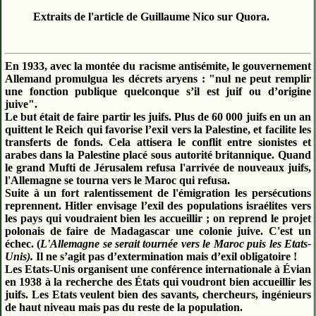
Extraits de l'article de Guillaume Nico sur Quora.
En 1933, avec la montée du racisme antisémite, le gouvernement
Allemand promulgua les décrets aryens : "nul ne peut remplir
une fonction publique quelconque s’il est juif ou d’origine
juive".
Le but était de faire partir les juifs. Plus de 60 000 juifs en un an
quittent le Reich qui favorise l’exil vers la Palestine, et facilite les
transferts de fonds. Cela attisera le conflit entre sionistes et
arabes dans la Palestine placé sous autorité britannique. Quand
le grand Mufti de Jérusalem refusa l'arrivée de nouveaux juifs,
l'Allemagne se tourna vers le Maroc qui refusa.
Suite à un fort ralentissement de l'émigration les persécutions
reprennent. Hitler envisage l’exil des populations israélites vers
les pays qui voudraient bien les accueillir ; on reprend le projet
polonais de faire de Madagascar une colonie juive. C'est un
échec. (
L'Allemagne se serait tournée vers le Maroc puis les Etats-
Unis).
Il ne s’agit pas d’extermination mais d’exil obligatoire !
Les Etats-Unis organisent une conférence internationale à Évian
en 1938 à la recherche des États qui voudront bien accueillir les
juifs. Les Etats veulent bien des savants, chercheurs, ingénieurs
de haut niveau mais pas du reste de la population.