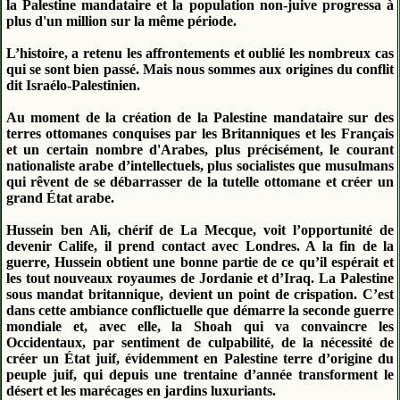
la Palestine mandataire et la population non-juive progressa à
plus d'un million sur la même période.
L’histoire, a retenu les affrontements et oublié les nombreux cas
qui se sont bien passé. Mais nous sommes aux origines du conflit
dit Israélo-Palestinien.
Au moment de la création de la Palestine mandataire sur des
terres ottomanes conquises par les Britanniques et les Français
et un certain nombre d'Arabes, plus précisément, le courant
nationaliste arabe d’intellectuels, plus socialistes que musulmans
qui rêvent de se débarrasser de la tutelle ottomane et créer un
grand État arabe.
Hussein ben Ali, chérif de La Mecque, voit l’opportunité de
devenir Calife, il prend contact avec Londres. A la fin de la
guerre, Hussein obtient une bonne partie de ce qu’il espérait et
les tout nouveaux royaumes de Jordanie et d’Iraq. La Palestine
sous mandat britannique, devient un point de crispation. C’est
dans cette ambiance conflictuelle que démarre la seconde guerre
mondiale et, avec elle, la Shoah qui va convaincre les
Occidentaux, par sentiment de culpabilité, de la nécessité de
créer un État juif, évidemment en Palestine terre d’origine du
peuple juif, qui depuis une trentaine d’année transforment le
désert et les marécages en jardins luxuriants.