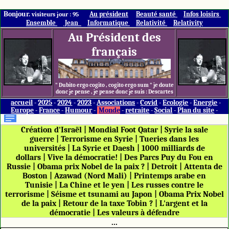
Bonjour.
Au président
Beauté santé
Infos loisirs
visiteurs jour : 95
Ensemble
Jean
Informatique
Relativité
Relativity
Au Président des
français
" Dubito ergo cogito , cogito ergo sum " je doute
donc je pense , je pense donc je suis : Descartes
accueil
-
2025
-
2024
-
2023
-
Associations
-
Covid
-
Ecologie
-
Energie
-
Europe
-
France
-
Humour
-
Monde
-
retraite
-
Social
-
Plan du site
-
Création d'Israël
|
Mondial Foot Qatar
|
Syrie la sale
guerre
|
Terrorisme en Syrie
|
Tueries dans les
universités
|
La Syrie et Daesh
|
1000 milliards de
dollars
|
Vive la démocratie!
|
Des Parcs Puy du Fou en
Russie
|
Obama prix Nobel de la paix ?
|
Detroit
|
Attenta de
Boston
|
Azawad (Nord Mali)
|
Printemps arabe en
Tunisie
|
La Chine et le yen
|
Les russes contre le
terrorisme
|
Séisme et tsunami au Japon
|
Obama Prix Nobel
de la paix
|
Retour de la taxe Tobin ?
|
L'argent et la
démocratie
|
Les valeurs à défendre
...