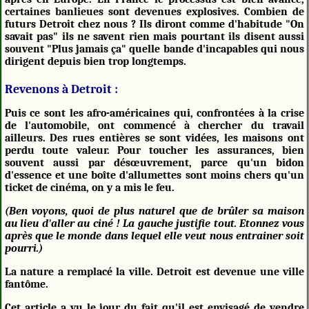
certaines banlieues sont devenues explosives. Combien de
futurs Detroit chez nous ? Ils diront comme d'habitude "On
savait pas" ils ne savent rien mais pourtant ils disent aussi
souvent "Plus jamais ça" quelle bande d'incapables qui nous
dirigent depuis bien trop longtemps.
Revenons à Detroit :
Puis ce sont les afro-américaines qui, confrontées à la crise
de l'automobile, ont commencé à chercher du travail
ailleurs. Des rues entières se sont vidées, les maisons ont
perdu toute valeur. Pour toucher les assurances, bien
souvent aussi par désœuvrement, parce qu'un bidon
d'essence et une boîte d'allumettes sont moins chers qu'un
ticket de cinéma, on y a mis le feu.
(Ben voyons, quoi de plus naturel que de brûler sa maison
au lieu d'aller au ciné ! La gauche justifie tout. Etonnez vous
après que le monde dans lequel elle veut nous entrainer soit
pourri.)
La nature a remplacé la ville. Detroit est devenue une ville
fantôme.
Cet article a vu le jour du fait qu'il est envisagé de vendre