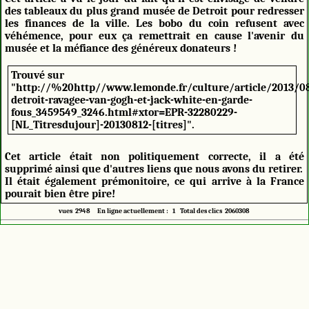
des tableaux du plus grand musée de Detroit pour redresser
les finances de la ville. Les bobo du coin refusent avec
véhémence, pour eux ça remettrait en cause l'avenir du
musée et la méfiance des généreux donateurs !
Trouvé sur
"http://%20http//www.lemonde.fr/culture/article/2013/0
detroit-ravagee-van-gogh-et-jack-white-en-garde-
fous_3459549_3246.html#xtor=EPR-32280229-
[NL_Titresdujour]-20130812-[titres]".
Cet article était non politiquement correcte, il a été
supprimé ainsi que d'autres liens que nous avons du retirer.
Il était également prémonitoire, ce qui arrive à la France
pourait bien être pire!
vues 2948 En ligne actuellement : 1 Total des clics 2060308