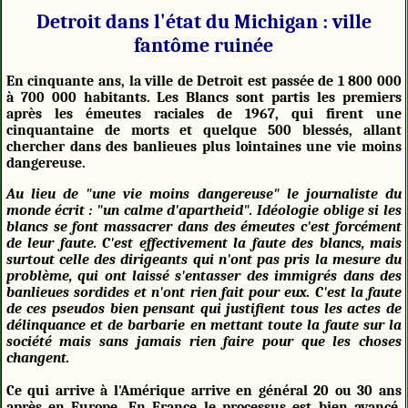
Detroit dans l'état du Michigan : ville
fantôme ruinée
En cinquante ans, la ville de Detroit est passée de 1 800 000
à 700 000 habitants. Les Blancs sont partis les premiers
après les émeutes raciales de 1967, qui firent une
cinquantaine de morts et quelque 500 blessés, allant
chercher dans des banlieues plus lointaines une vie moins
dangereuse.
Au lieu de "une vie moins dangereuse" le journaliste du
monde écrit : "un calme d'apartheid". Idéologie oblige si les
blancs se font massacrer dans des émeutes c'est forcément
de leur faute. C'est effectivement la faute des blancs, mais
surtout celle des dirigeants qui n'ont pas pris la mesure du
problème, qui ont laissé s'entasser des immigrés dans des
banlieues sordides et n'ont rien fait pour eux. C'est la faute
de ces pseudos bien pensant qui justifient tous les actes de
délinquance et de barbarie en mettant toute la faute sur la
société mais sans jamais rien faire pour que les choses
changent.
Ce qui arrive à l'Amérique arrive en général 20 ou 30 ans
après en Europe. En France le processus est bien avancé,